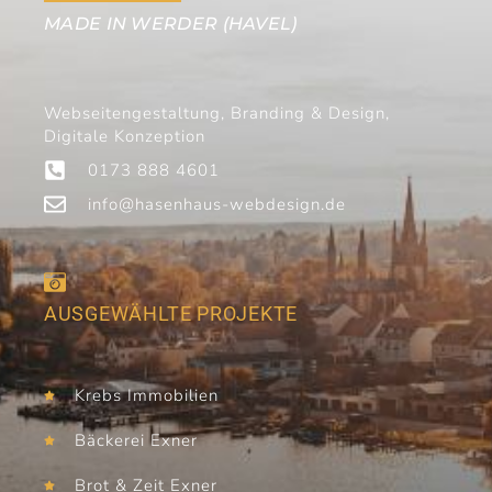
MADE IN WERDER (HAVEL)
Webseitengestaltung, Branding & Design,
Digitale Konzeption
0173 888 4601
info@hasenhaus-webdesign.de
AUSGEWÄHLTE PROJEKTE
Krebs Immobilien
Bäckerei Exner
Brot & Zeit Exner