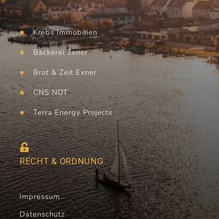
Krebs Immobilien
Bäckerei Exner
Brot & Zeit Exner
CNS NDT
Terra Energy Projects
RECHT & ORDNUNG
Impressum
Datenschutz