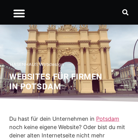
5 VORTEILE EINER EIGENEN WEBSITE
WAS KOSTET EINE WEBSITE
SO ENTSTEHT DEINE NEUE WEBSITE
Webdesign Potsdam
HASENHAUS Webdesign
WEBSITES FÜR FIRMEN
IN POTSDAM
Du hast für dein Unternehmen in
Potsdam
noch keine eigene Website? Oder bist du mit
deiner alten Internetseite nicht mehr