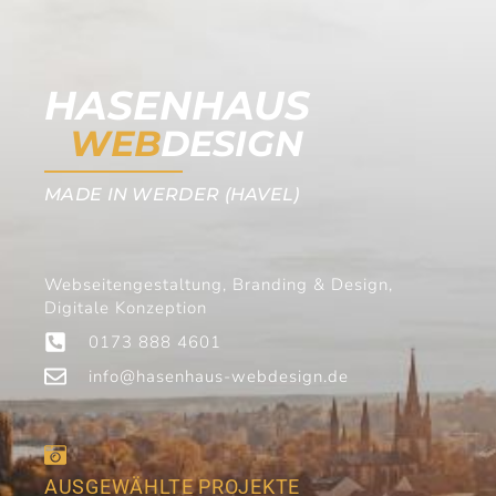
HASENHAUS
WEB
DESIGN
MADE IN WERDER (HAVEL)
Webseitengestaltung, Branding & Design,
Digitale Konzeption
0173 888 4601
info@hasenhaus-webdesign.de
AUSGEWÄHLTE PROJEKTE